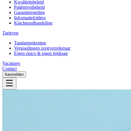
Kwaliteitsbeleid
Patiëntveiligheid
Garantieregeling
Informatiefolders
Klachtenafhandeling
Tarieven
Tandartsrekening
Vergoedingen zorgverzekeraar
Eigen risico & eigen bijdrage
Vacatures
Contact
Aanmelden