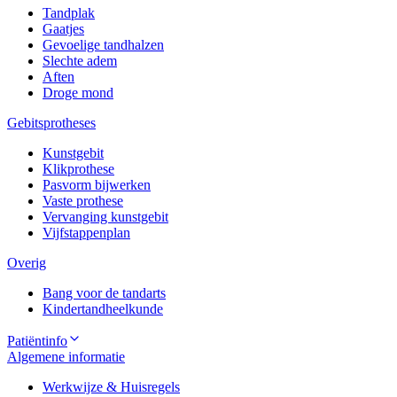
Tandplak
Gaatjes
Gevoelige tandhalzen
Slechte adem
Aften
Droge mond
Gebitsprotheses
Kunstgebit
Klikprothese
Pasvorm bijwerken
Vaste prothese
Vervanging kunstgebit
Vijfstappenplan
Overig
Bang voor de tandarts
Kindertandheelkunde
Patiëntinfo
Algemene informatie
Werkwijze & Huisregels